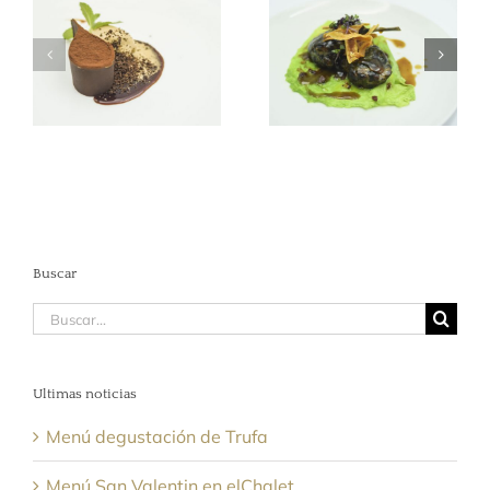
Costillas de
Postre Maestro
Ternasco rellenas
Cafetero
al Estilo Mudéjar
Buscar
Buscar:
Ultimas noticias
Menú degustación de Trufa
Menú San Valentin en elChalet