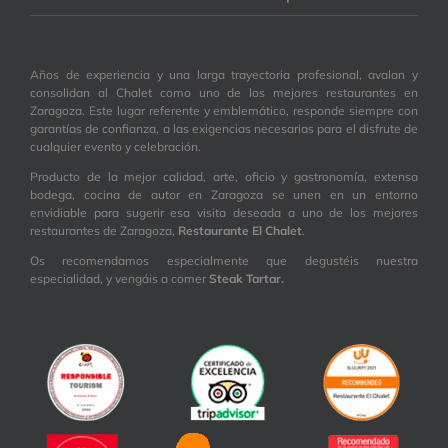
Años de experiencia y una larga trayectoria profesional, avalan y
consolidan al Chalet como uno de los mejores restaurantes en
Zaragoza. Este lugar referente y emblemático, responde siempre con
garantías de confianza, a las exigencias necesarias para el disfrute de
cualquier evento y celebración.
Producto de la mejor calidad, arte, oficio y gastronomía, extensa
bodega, cocina de autor en Zaragoza se unen en un entorno
envidiable para sugerir esa visita deseada a uno de los mejores
restaurantes de Zaragoza,
Restaurante El Chalet
.
Os recomendamos especialmente que degustéis nuestra
especialidad, y vengáis a comer
Steak Tartar.