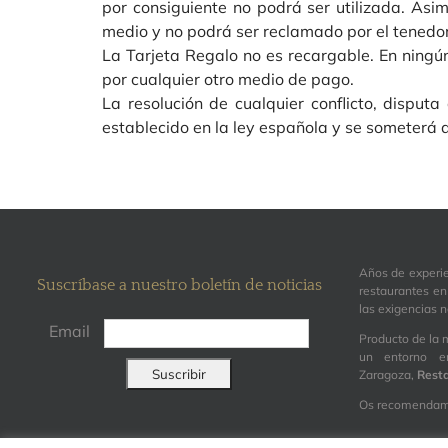
por consiguiente no podrá ser utilizada. Asi
medio y no podrá ser reclamado por el tenedor
La Tarjeta Regalo no es recargable. En ningún
por cualquier otro medio de pago.
La resolución de cualquier conflicto, disput
establecido en la ley española y se someterá a
Años de experie
Suscríbase a nuestro boletín de noticias
restaurantes en
las exigencias n
Email
Producto de la 
un entorno e
Zaragoza,
Resta
Os recomendamos