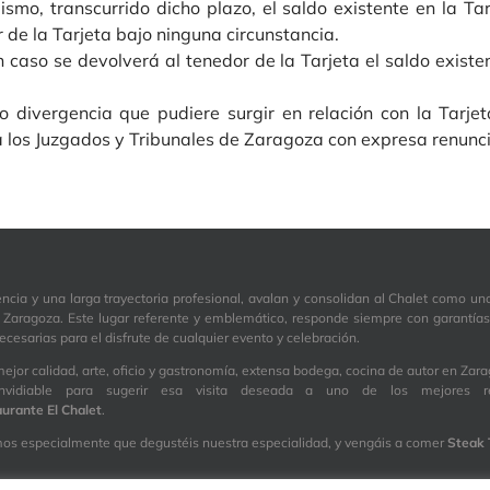
mismo, transcurrido dicho plazo, el saldo existente en la T
 de la Tarjeta bajo ninguna circunstancia.
 caso se devolverá al tenedor de la Tarjeta el saldo existe
a o divergencia que pudiere surgir en relación con la Tarj
 los Juzgados y Tribunales de Zaragoza con expresa renuncia
ncia y una larga trayectoria profesional, avalan y consolidan al Chalet como un
 Zaragoza. Este lugar referente y emblemático, responde siempre con garantías
ecesarias para el disfrute de cualquier evento y celebración.
mejor calidad, arte, oficio y gastronomía, extensa bodega, cocina de autor en Zar
nvidiable para sugerir esa visita deseada a uno de los mejores re
urante El Chalet
.
 especialmente que degustéis nuestra especialidad, y vengáis a comer
Steak T