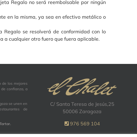
arjeta Regalo no será reembolsable por ningún
nte en la misma, ya sea en efectivo metálico o
eta Regalo se resolverá de conformidad con lo
 a cualquier otro fuero que fuera aplicable.
o de los mejores
 de confianza, a
C/ Santa Teresa de Jesús,25
agoza se unen en
staurantes de
50006 Zaragoza
976 569 104
artar.
elchaletzgz@outlook.es