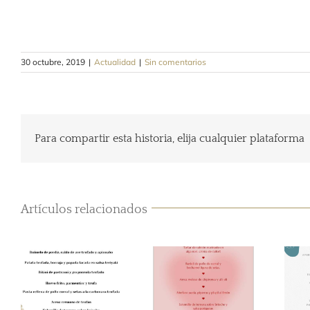
30 octubre, 2019
|
Actualidad
|
Sin comentarios
Para compartir esta historia, elija cualquier plataforma
Artículos relacionados
Menú
Menú San
degustación de
Valentin en
Trufa
elChalet