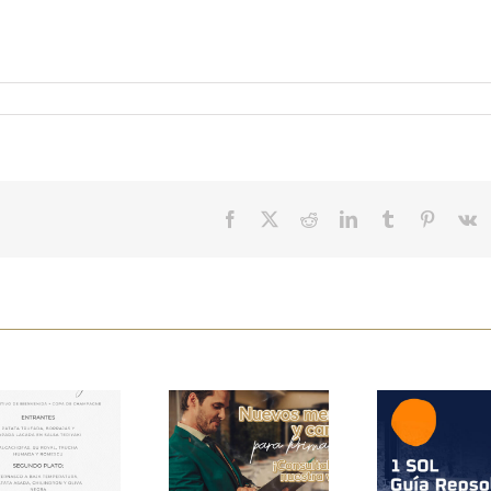
Facebook
Twitter
Reddit
LinkedIn
Tumblr
Pinteres
V
Menú 5
Novedades
Premios G
Estrellas de
gastronómicas
Repsol
Aragón
en El Chalet