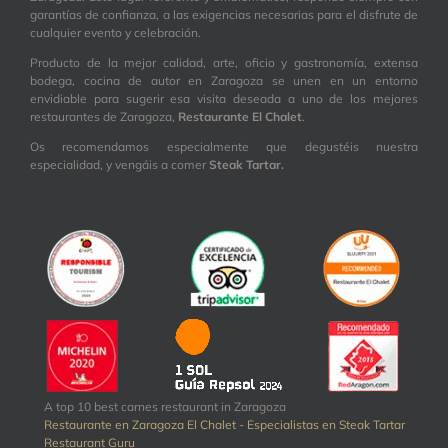
garantías de confianza, a las exigencias necesarias para el disfrute de
cualquier evento y celebración.
Producto de la mejor calidad, arte, oficio y gastronomía, extensa
bodega, cocina de autor en Zaragoza se unen en un entorno
envidiable para sugerir esa visita deseada a uno de los mejores
restaurantes de Zaragoza,
Restaurante El Chalet
.
Os recomendamos especialmente que degustéis nuestra
especialidad, y vengáis a comer
Steak Tartar.
A top 10 best carnes restaurant in Zaragoza
Restaurante en Zaragoza El Chalet - Especialistas en Steak Tartar
Restaurant Guru