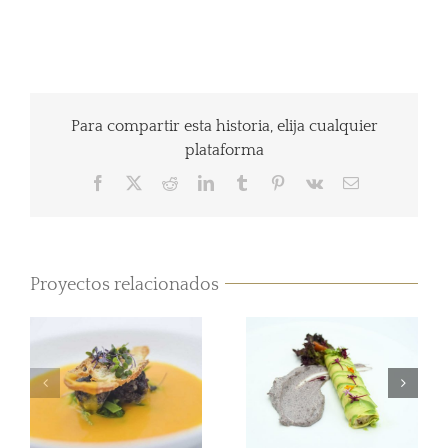
Para compartir esta historia, elija cualquier
plataforma
Facebook
Twitter
Reddit
LinkedIn
Tumblr
Pinterest
Vk
Correo
electrónico
Proyectos relacionados
Canelón de
Aguacate, Tartar
Crema de
de Trucha
calabaza y Vichy,
Asalmonada,
con morcillas de
Gambas y
arroz
Mahonesa de