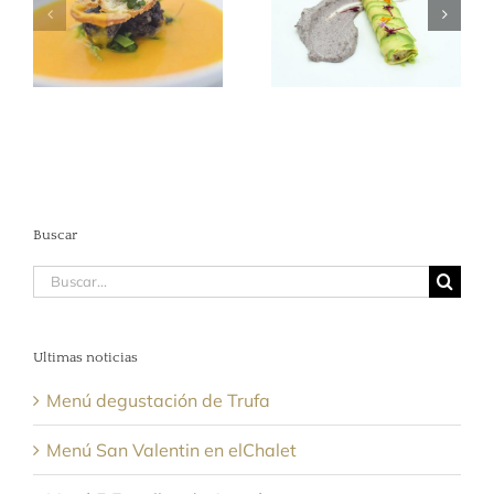
calabaza y Vichy,
Asalmonada,
con morcillas de
Gambas y
arroz
Mahonesa de
Olivas
Buscar
Buscar:
Ultimas noticias
Menú degustación de Trufa
Menú San Valentin en elChalet