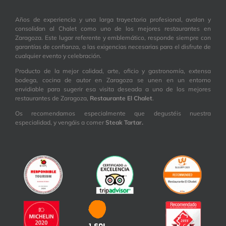
Años de experiencia y una larga trayectoria profesional, avalan y
consolidan al Chalet como uno de los mejores restaurantes en
Zaragoza. Este lugar referente y emblemático, responde siempre con
garantías de confianza, a las exigencias necesarias para el disfrute de
cualquier evento y celebración.
Producto de la mejor calidad, arte, oficio y gastronomía, extensa
bodega, cocina de autor en Zaragoza se unen en un entorno
envidiable para sugerir esa visita deseada a uno de los mejores
restaurantes de Zaragoza,
Restaurante El Chalet
.
Os recomendamos especialmente que degustéis nuestra
especialidad, y vengáis a comer
Steak Tartar.