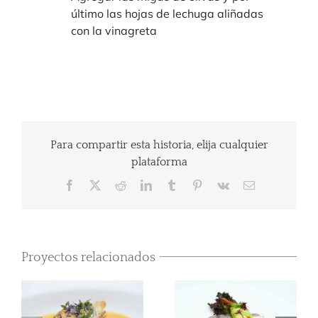
último las hojas de lechuga aliñadas
con la vinagreta
Para compartir esta historia, elija cualquier
plataforma
Facebook
Twitter
Reddit
LinkedIn
Tumblr
Pinterest
Vk
Correo
electrónico
Proyectos relacionados
Canelón de
Aguacate, Tartar
Crema de
de Trucha