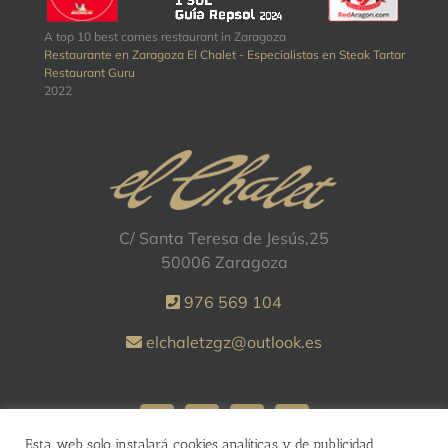
A top 10 best carnes restaurant in Zaragoza
Restaurante en Zaragoza El Chalet - Especialistas en Steak Tartar
Restaurant Guru
2022
C/ Santa Teresa de Jesús,25
50006 Zaragoza
976 569 104
elchaletzgz@outlook.es
Esta web solo instalará cookies analíticas y de publicidad