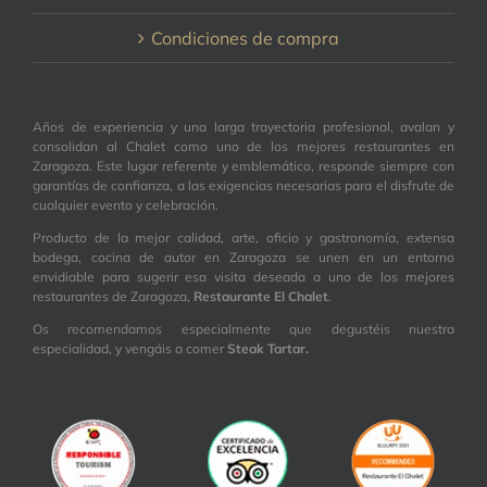
Condiciones de compra
Años de experiencia y una larga trayectoria profesional, avalan y
consolidan al Chalet como uno de los mejores restaurantes en
Zaragoza. Este lugar referente y emblemático, responde siempre con
garantías de confianza, a las exigencias necesarias para el disfrute de
cualquier evento y celebración.
Producto de la mejor calidad, arte, oficio y gastronomía, extensa
bodega, cocina de autor en Zaragoza se unen en un entorno
envidiable para sugerir esa visita deseada a uno de los mejores
restaurantes de Zaragoza,
Restaurante El Chalet
.
Os recomendamos especialmente que degustéis nuestra
especialidad, y vengáis a comer
Steak Tartar.