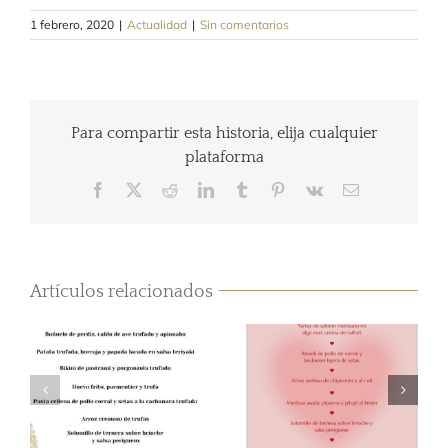
1 febrero, 2020
|
Actualidad
|
Sin comentarios
Para compartir esta historia, elija cualquier
plataforma
Facebook
Twitter
Reddit
LinkedIn
Tumblr
Pinterest
Vk
Correo
electrónico
Artículos relacionados
Menú San
Menú degustación
Valentin en
de Trufa
elChalet